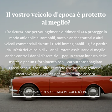
Il vostro veicolo d’epoca è protetto
al meglio?
L’assicurazione per youngtimer e oldtimer di AXA protegge in
modo affidabile automobili, moto e anche trattori o altri
veicoli commerciali da tutti i rischi immaginabili – già a partire
da un’età del veicolo di 20 anni. Potete assicurarvi al meglio
anche contro i danni d’esercizio – per un errato innesto delle
marce o per un rifornimento con il carburante sbagliato.
Fatevi consigliare subito, in modo che possiate godervi il
vostro veicolo d’epoca per molto tempo ancora.
ASSICURARE ADESSO IL MIO VEICOLO D’EPOCA