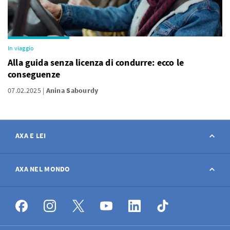
In viaggio
Alla guida senza licenza di condurre: ecco le
conseguenze
07.02.2025
Anina Sabourdy
AXA E LEI
Contatto
AXA NEL MONDO
Avviso sinistro
AXA nel mondo
Offerte di lavoro