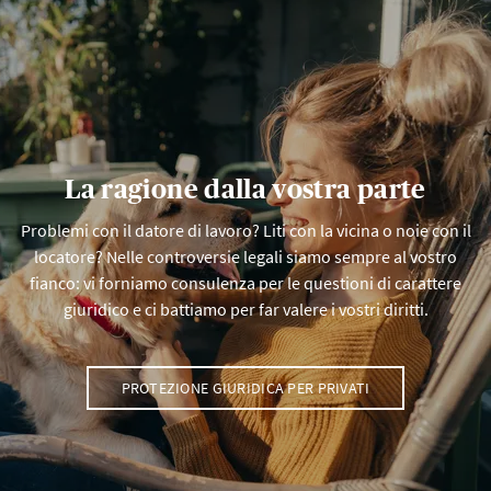
La ragione dalla vostra parte
Problemi con il datore di lavoro? Liti con la vicina o noie con il
locatore? Nelle controversie legali siamo sempre al vostro
fianco: vi forniamo consulenza per le questioni di carattere
giuridico e ci battiamo per far valere i vostri diritti.
PROTEZIONE GIURIDICA PER PRIVATI