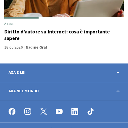
A casa
Diritto d’autore su Internet: cosa è importante
sapere
18.05.2026
Nadine Graf
AXA E LEI
Contatto
AXA NEL MONDO
Avviso sinistro
AXA nel mondo
Offerte di lavoro