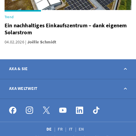
Trend
Ein nachhaltiges Einkaufszentrum – dank eigenem
Solarstrom
04.02.2026
Joëlle Schmidt
AXA & SIE
Kontakt
AXA WELTWEIT
Schaden melden
AXA weltweit
Stellenangebote
DE
FR
IT
EN