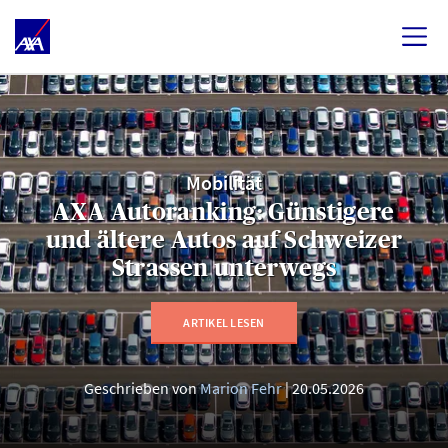
Mobilität
AXA Autoranking: Günstigere
und ältere Autos auf Schweizer
Strassen unterwegs
ARTIKEL LESEN
Geschrieben von
Marion Fehr
20.05.2026