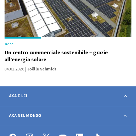
Trend
Un centro commerciale sostenibile – grazie
all’energia solare
04.02.2026
Joëlle Schmidt
AXA E LEI
Contatto
AXA NEL MONDO
Avviso sinistro
AXA nel mondo