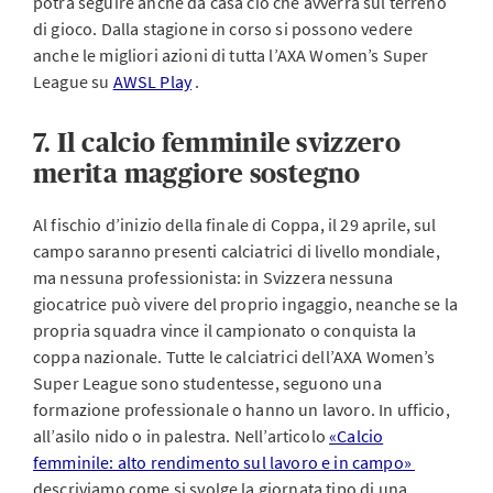
potrà seguire anche da casa ciò che avverrà sul terreno
di gioco. Dalla stagione in corso si possono vedere
anche le migliori azioni di tutta l’AXA Women’s Super
League su
AWSL Play
.
7. Il calcio femminile svizzero
merita maggiore sostegno
Al fischio d’inizio della finale di Coppa, il 29 aprile, sul
campo saranno presenti calciatrici di livello mondiale,
ma nessuna professionista: in Svizzera nessuna
giocatrice può vivere del proprio ingaggio, neanche se la
propria squadra vince il campionato o conquista la
coppa nazionale. Tutte le calciatrici dell’AXA Women’s
Super League sono studentesse, seguono una
formazione professionale o hanno un lavoro. In ufficio,
all’asilo nido o in palestra. Nell’articolo
«Calcio
femminile: alto rendimento sul lavoro e in campo»
descriviamo come si svolge la giornata tipo di una