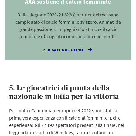
AXA sostiene il calcio femminile
Dalla stagione 2020/21 AXA è partner del massimo
campionato di calcio femminile svizzero. Animati da
grande passione, ci impegniamo affinché il calcio
femminile ottenga il riconoscimento che merita.
PER SAPERNE DI PIÙ
5. Le giocatrici di punta della
nazionale in lotta per la vittoria
Per molti i Campionati europei del 2022 sono stati la
prima vera esperienza con il calcio al femminile. E che
esperienza! Gli 87 192 spettatori presenti alla finale, nel
leggendario stadio di Wembley, rappresentano un