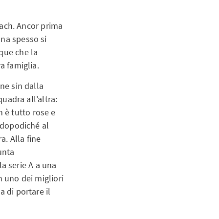
ldach. Ancor prima
ona spesso si
nque che la
a famiglia.
ne sin dalla
quadra all’altra:
 è tutto rose e
, dopodiché al
. Alla fine
unta
a serie A a una
n uno dei migliori
 di portare il