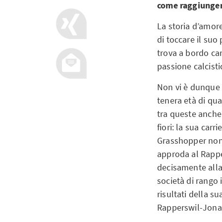
come raggiunger
La storia d’amore
di toccare il su
trova a bordo ca
passione calcisti
Non vi è dunque d
tenera età di quat
tra queste anche
fiori: la sua car
Grasshopper non 
approda al Rappe
decisamente alla
società di rango 
risultati della s
Rapperswil-Jona 