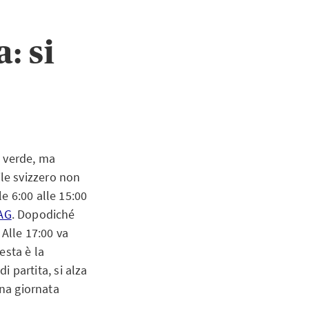
: si
o verde, ma
le svizzero non
e 6:00 alle 15:00
AG
. Dopodiché
 Alle 17:00 va
esta è la
i partita, si alza
una giornata