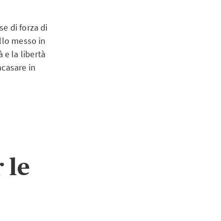
e di forza di
ello messo in
à e la libertà
ncasare in
 le