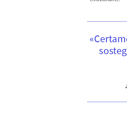
«Certame
sosteg