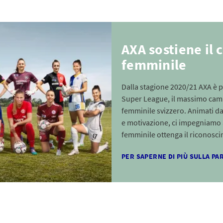
AXA sostiene il 
femminile
Dalla stagione 2020/21 AXA è p
Super League, il massimo camp
femminile svizzero. Animati d
e motivazione, ci impegniamo a
femminile ottenga il riconosc
PER SAPERNE DI PIÙ SULLA P