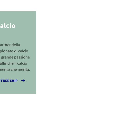
calcio
artner della
ionato di calcio
a grande passione
ffinché il calcio
imento che merita.
ARTNERSHIP