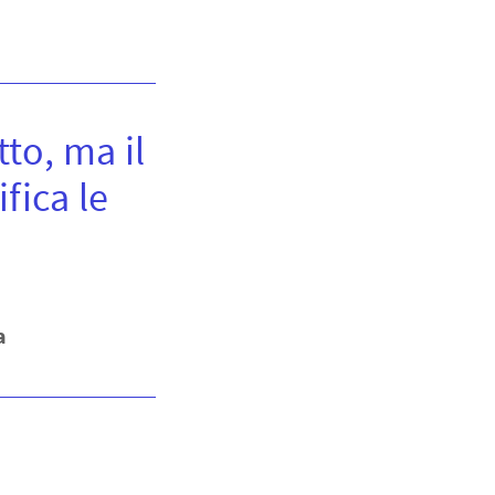
to, ma il
fica le
a