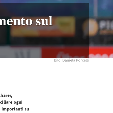
mento sul
Bild: Daniela Porcelli
chärer,
ciliare ogni
li importanti su