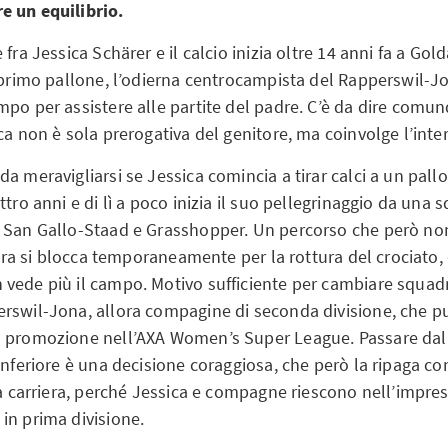
e un equilibrio.
 fra Jessica Schärer e il calcio inizia oltre 14 anni fa a Go
o primo pallone, l’odierna centrocampista del Rapperswil-J
mpo per assistere alle partite del padre. C’è da dire comu
ca non è sola prerogativa del genitore, ma coinvolge l’inter
a meravigliarsi se Jessica comincia a tirar calci a un pallo
tro anni e di lì a poco inizia il suo pellegrinaggio da una s
 San Gallo-Staad e Grasshopper. Un percorso che però non
riera si blocca temporaneamente per la rottura del crociato
vede più il campo. Motivo sufficiente per cambiare squadra
rswil-Jona, allora compagine di seconda divisione, che p
 promozione nell’AXA Women’s Super League. Passare dall
inferiore è una decisione coraggiosa, che però la ripaga co
ua carriera, perché Jessica e compagne riescono nell’impresa
in prima divisione.