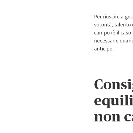
Per riuscire a g
volontà, talento
campo (è il caso d
necessarie quand
anticipo.
Consi
equil
non c