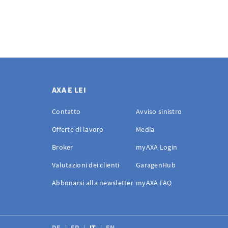
AXA E LEI
Contatto
Avviso sinistro
Offerte di lavoro
Media
Broker
myAXA Login
Valutazioni dei clienti
GaragenHub
Abbonarsi alla newsletter
myAXA FAQ
DE
FR
IT
EN