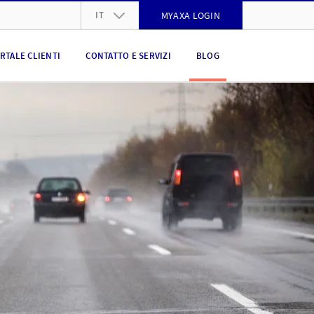
IT
MYAXA LOGIN
DE
RTALE CLIENTI
CONTATTO E SERVIZI
BLOG
FR
IT
EN