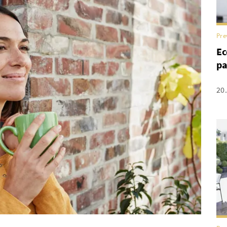
Pre
Ec
pa
20