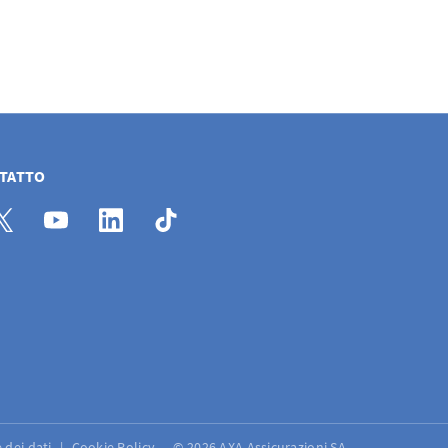
NTATTO
 dei dati
Cookie Policy
© 2026 AXA Assicurazioni SA