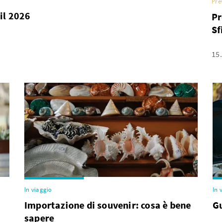
Pre
il 2026
Pr
Sf
15
In viaggio
In 
Importazione di souvenir: cosa è bene
Gu
sapere