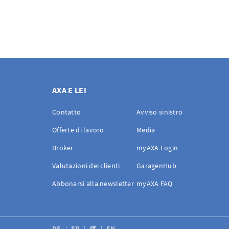
AXA E LEI
Contatto
Avviso sinistro
Offerte di lavoro
Media
Broker
myAXA Login
Valutazioni dei clienti
GaragenHub
Abbonarsi alla newsletter
myAXA FAQ
DE
FR
IT
EN