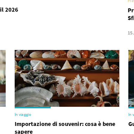
Pre
il 2026
Pr
Sf
15
In viaggio
In 
Importazione di souvenir: cosa è bene
Gu
sapere