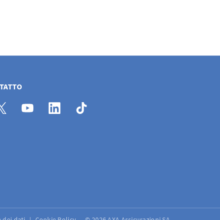
NTATTO
 dei dati
Cookie Policy
© 2026 AXA Assicurazioni SA