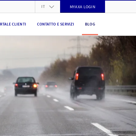
IT
MYAXA LOGIN
DE
RTALE CLIENTI
CONTATTO E SERVIZI
BLOG
FR
IT
EN