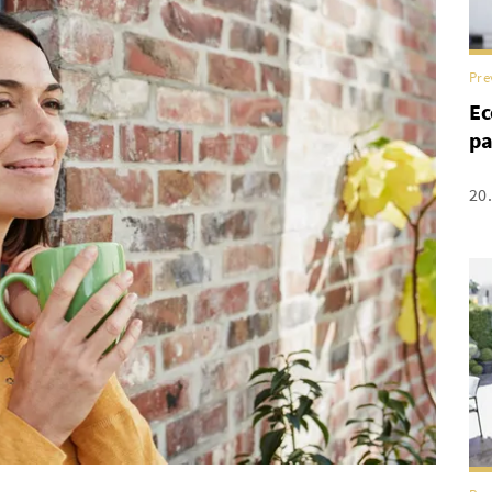
Pre
Ec
pa
20