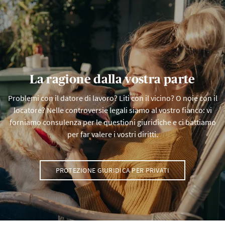
La ragione dalla vostra parte
Problemi con il datore di lavoro? Liti con il vicino? O noie con il
locatore? Nelle controversie legali siamo al vostro fianco: vi
forniamo consulenza per le questioni giuridiche e ci battiamo
per far valere i vostri diritti.
PROTEZIONE GIURIDICA PER PRIVATI