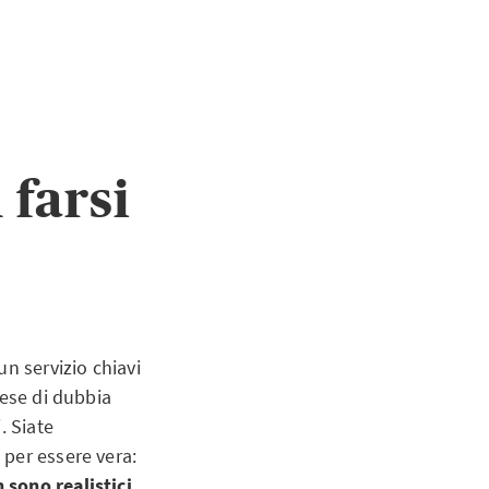
 farsi
n servizio chiavi
rese di dubbia
. Siate
 per essere vera:
 sono realistici
,