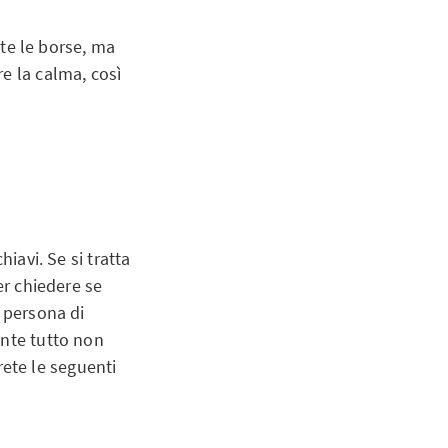
tte le borse, ma
e la calma, così
iavi. Se si tratta
er chiedere se
a persona di
ante tutto non
vrete le seguenti