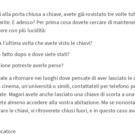
i alla porta chiusa a chiave, avete già rovistato tre volte tu
arite. E adesso? Per prima cosa dovete cercare di mantener
ttere con più lucidità:
 l’ultima volta che avete visto le chiavi?
 fatto dopo e dove siete stati?
zione potreste averle perse?
ate a ritornare nei luoghi dove pensate di aver lasciato le ch
 cinema, un’università o simili, contattateli per telefono p
ate. Magari avete anche lasciato una chiave di scorta a un
trete almeno accedere alla vostra abitazione. Ma se nonost
are le chiavi, vi ritroverete chiusi fuori, e in questo caso a
locatore