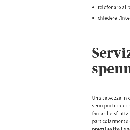
telefonare all
chiedere l’inte
Servi
spen
Una salvezza in c
serio purtroppo n
fama che sfruttan
particolarmente 
prezzi sotto i 1