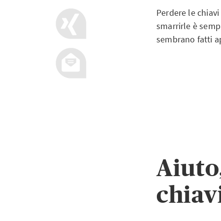
Perdere le chiavi 
smarrirle è sempr
sembrano fatti ap
Aiuto
chiav