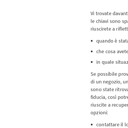
Vi trovate davant
le chiavi sono sp
riuscirete a rifle
quando è stata
che cosa avete
in quale situa
Se possibile prov
di un negozio, un
sono state ritrov
fiducia, così po
riuscite a recuper
opzioni:
contattare il 