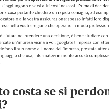
e si aggiungono diversi altri costi nascosti. Prima di decide
ona cosa pertanto chiedere un rapido consiglio, ad esempio
 locatore o alla vostra assicurazione: spesso infatti loro d
prese nella vostra regione che operano in modo professiona
ò aiutare nel prendere una decisione, è bene studiare con
: cercate un’impresa vicina a voi; googlate l’impresa con att
telefono il suo nome e il nome dell’impresa, prestate atte
linguaggio che usa; informatevi in merito ai costi complessi
.
o costa se si perdon
i?