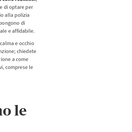
re di optare per
 alla polizia
ispongono di
le e affidabile.
 calma e occhio
enzione; chiedete
nzione a come
vi, comprese le
o le