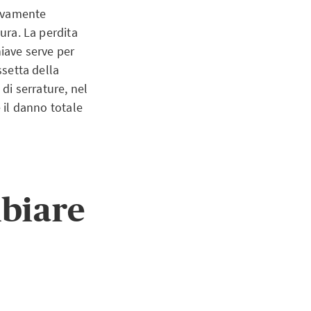
tivamente
tura. La perdita
hiave serve per
ssetta della
 di serrature, nel
e il danno totale
biare