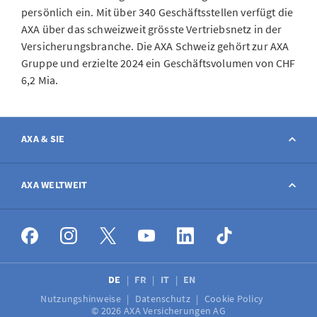
persönlich ein. Mit über 340 Geschäftsstellen verfügt die
AXA über das schweizweit grösste Vertriebsnetz in der
Versicherungsbranche. Die AXA Schweiz gehört zur AXA
Gruppe und erzielte 2024 ein Geschäftsvolumen von CHF
6,2 Mia.
AXA & SIE
Kontakt
AXA WELTWEIT
Schaden melden
AXA weltweit
Stellenangebote
DE
FR
IT
EN
Nutzungshinweise
Datenschutz
Cookie Policy
Medien
© 2026 AXA Versicherungen AG