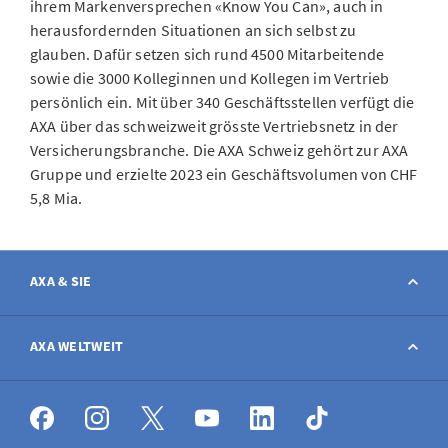
ihrem Markenversprechen «Know You Can», auch in
herausfordernden Situationen an sich selbst zu
glauben. Dafür setzen sich rund 4500 Mitarbeitende
sowie die 3000 Kolleginnen und Kollegen im Vertrieb
persönlich ein. Mit über 340 Geschäftsstellen verfügt die
AXA über das schweizweit grösste Vertriebsnetz in der
Versicherungsbranche. Die AXA Schweiz gehört zur AXA
Gruppe und erzielte 2023 ein Geschäftsvolumen von CHF
5,8 Mia.
AXA & SIE
Kontakt
AXA WELTWEIT
Schaden melden
AXA weltweit