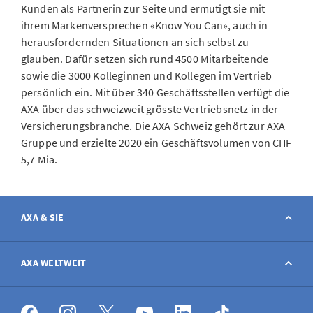
Kunden als Partnerin zur Seite und ermutigt sie mit
ihrem Markenversprechen «Know You Can», auch in
herausfordernden Situationen an sich selbst zu
glauben. Dafür setzen sich rund 4500 Mitarbeitende
sowie die 3000 Kolleginnen und Kollegen im Vertrieb
persönlich ein. Mit über 340 Geschäftsstellen verfügt die
AXA über das schweizweit grösste Vertriebsnetz in der
Versicherungsbranche. Die AXA Schweiz gehört zur AXA
Gruppe und erzielte 2020 ein Geschäftsvolumen von CHF
5,7 Mia.
AXA & SIE
Kontakt
AXA WELTWEIT
Schaden melden
AXA weltweit