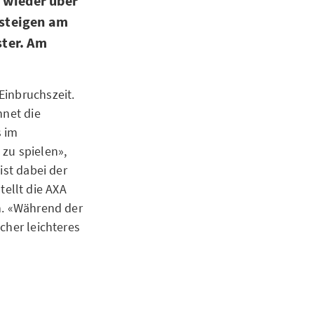
r wieder über
 steigen am
ster. Am
Einbruchszeit.
hnet die
s im
 zu spielen»,
ist dabei der
ellt die AXA
n. «Während der
cher leichteres