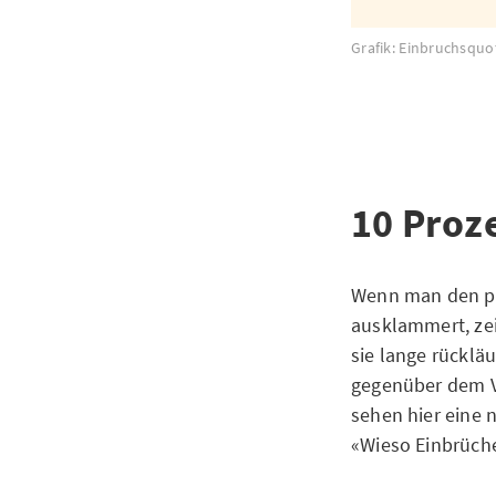
Grafik: Einbruchsquo
10 Proz
Wenn man den pa
ausklammert, zei
sie lange rücklä
gegenüber dem Vo
sehen hier eine 
«Wieso Einbrüch