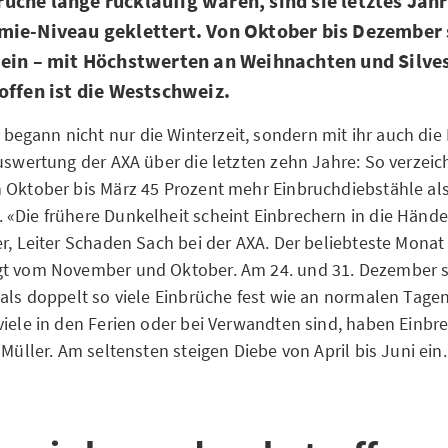
che lange rückläufig waren, sind sie letztes Jah
mie-Niveau geklettert. Von Oktober bis Dezember
 ein – mit Höchstwerten an Weihnachten und Silve
offen ist die Westschweiz.
gann nicht nur die Winterzeit, sondern mit ihr auch die 
Auswertung der AXA über die letzten zehn Jahre: So verzeic
 Oktober bis März 45 Prozent mehr Einbruchdiebstähle al
«Die frühere Dunkelheit scheint Einbrechern in die Hände
r, Leiter Schaden Sach bei der AXA. Der beliebteste Monat 
gt vom November und Oktober. Am 24. und 31. Dezember st
 als doppelt so viele Einbrüche fest wie an normalen Tage
viele in den Ferien oder bei Verwandten sind, haben Einbre
 Müller. Am seltensten steigen Diebe von April bis Juni ein.