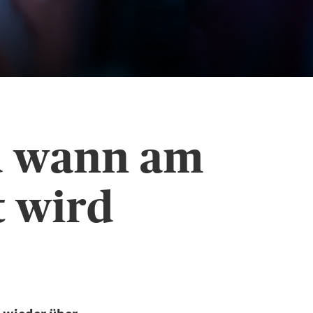
d wann am
t wird