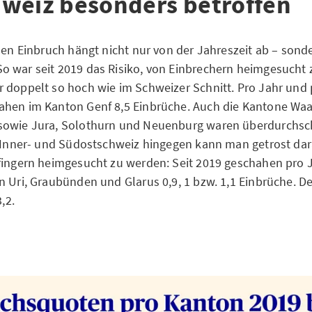
weiz besonders betroffen
inen Einbruch hängt nicht nur von der Jahreszeit ab – son
 war seit 2019 das Risiko, von Einbrechern heimgesucht 
 doppelt so hoch wie im Schweizer Schnitt. Pro Jahr und
ahen im Kanton Genf 8,5 Einbrüche. Auch die Kantone Waa
sowie Jura, Solothurn und Neuenburg waren überdurchschn
r Inner- und Südostschweiz hingegen kann man getrost dar
fingern heimgesucht zu werden: Seit 2019 geschahen pro 
n Uri, Graubünden und Glarus 0,9, 1 bzw. 1,1 Einbrüche. D
3,2.