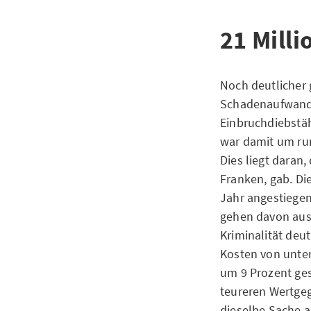
21 Mill
Noch deutlicher 
Schadenaufwand. 
Einbruchdiebstäh
war damit um run
Dies liegt daran
Franken, gab. Di
Jahr angestiegen
gehen davon aus,
Kriminalität deu
Kosten von unter
um 9 Prozent ges
teureren Wertge
dieselbe Sache a