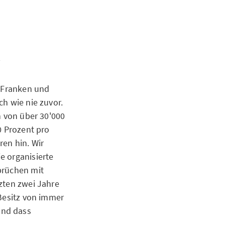
r
0 Franken und
ch wie nie zuvor.
n von über 30'000
0 Prozent pro
ren hin. Wir
e organisierte
brüchen mit
zten zwei Jahre
 Besitz von immer
und dass