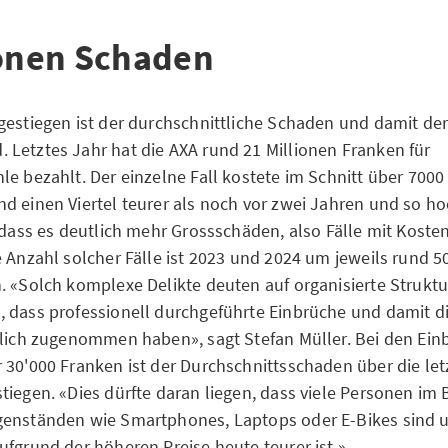
ionen Schaden
gestiegen ist der durchschnittliche Schaden und damit de
Letztes Jahr hat die AXA rund 21 Millionen Franken für
le bezahlt. Der einzelne Fall kostete im Schnitt über 700
d einen Viertel teurer als noch vor zwei Jahren und so ho
, dass es deutlich mehr Grossschäden, also Fälle mit Koste
e Anzahl solcher Fälle ist 2023 und 2024 um jeweils rund 5
. «Solch komplexe Delikte deuten auf organisierte Struktu
 dass professionell durchgeführte Einbrüche und damit di
tlich zugenommen haben», sagt Stefan Müller. Bei den Ein
 30'000 Franken ist der Durchschnittsschaden über die let
tiegen. «Dies dürfte daran liegen, dass viele Personen im
genständen wie Smartphones, Laptops oder E-Bikes sind 
ufgrund der höheren Preise heute teurer ist.»