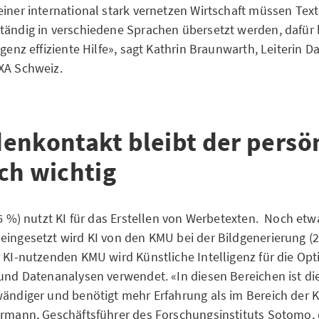
einer international stark vernetzen Wirtschaft müssen Text
tändig in verschiedene Sprachen übersetzt werden, dafür l
igenz effiziente Hilfe», sagt Kathrin Braunwarth, Leiterin 
XA Schweiz.
enkontakt bleibt der persö
ch wichtig
36 %) nutzt KI für das Erstellen von Werbetexten. Noch etw
eingesetzt wird KI von den KMU bei der Bildgenerierung (
r KI-nutzenden KMU wird Künstliche Intelligenz für die Op
 und Datenanalysen verwendet. «In diesen Bereichen ist di
wändiger und benötigt mehr Erfahrung als im Bereich der
ermann, Geschäftsführer des Forschungsinstituts Sotomo, 