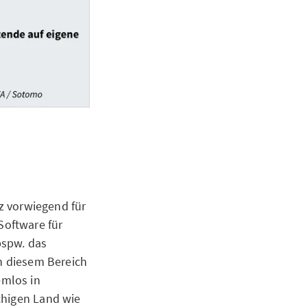
nz vorwiegend für
Software für
bspw. das
In diesem Bereich
emlos in
chigen Land wie