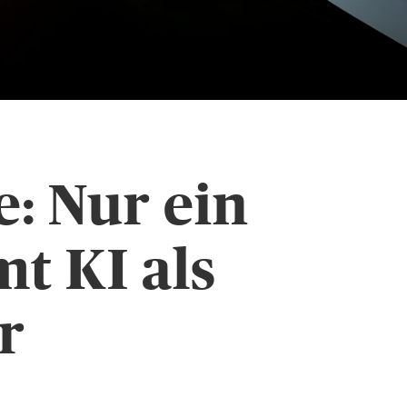
: Nur ein
t KI als
r