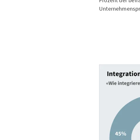
Prozent der bef
Unternehmenspr