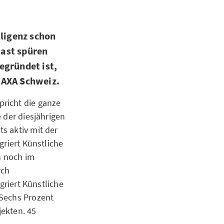
lligenz schon
last spüren
egründet ist,
r AXA Schweiz.
richt die ganze
 der diesjährigen
s aktiv mit der
griert Künstliche
h noch im
rch
griert Künstliche
 Sechs Prozent
jekten. 45