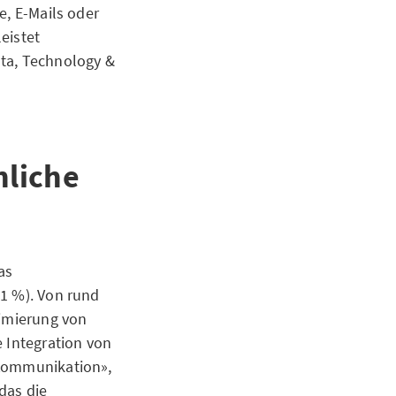
e, E-Mails oder
eistet
Data, Technology &
nliche
as
21 %). Von rund
timierung von
e Integration von
 Kommunikation»,
das die