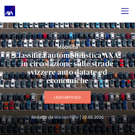
Mobilità
Classifica automobilistica AXA:
in circolazione sulle strade
svizzere auto datate ed
economiche
LEGGI ARTICOLO
Redatto da
Marion Fehr
20.05.2026