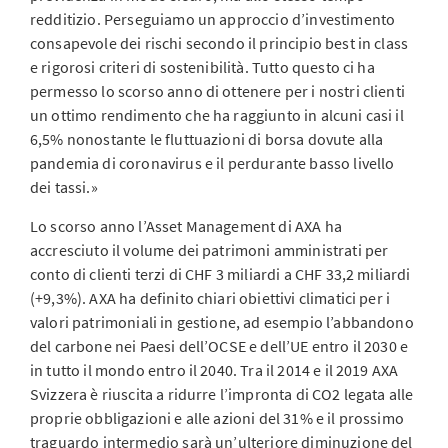
redditizio. Perseguiamo un approccio d’investimento
consapevole dei rischi secondo il principio best in class
e rigorosi criteri di sostenibilità. Tutto questo ci ha
permesso lo scorso anno di ottenere per i nostri clienti
un ottimo rendimento che ha raggiunto in alcuni casi il
6,5% nonostante le fluttuazioni di borsa dovute alla
pandemia di coronavirus e il perdurante basso livello
dei tassi.»
Lo scorso anno l’Asset Management di AXA ha
accresciuto il volume dei patrimoni amministrati per
conto di clienti terzi di CHF 3 miliardi a CHF 33,2 miliardi
(+9,3%). AXA ha definito chiari obiettivi climatici per i
valori patrimoniali in gestione, ad esempio l’abbandono
del carbone nei Paesi dell’OCSE e dell’UE entro il 2030 e
in tutto il mondo entro il 2040. Tra il 2014 e il 2019 AXA
Svizzera è riuscita a ridurre l’impronta di CO2 legata alle
proprie obbligazioni e alle azioni del 31% e il prossimo
traguardo intermedio sarà un’ulteriore diminuzione del