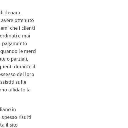
 di denaro.
i avere ottenuto
emi che i clienti
 ordinati e mai
 il pagamento
o quando le merci
e o parziali,
quenti durante il
ossesso del loro
ssistiti sulle
nno affidato la
liano in
 spesso risulti
a il sito