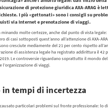
«contagia» anche l’ambito legale: dall’inizio della 
sicurazione di protezione giuridica AXA-ARAG è le
hieste. I più «gettonati» sono i consigli su proble
uisti via Internet e prenotazione di viaggi.
a minando molte certezze, anche dal punto di vista legale:
o di casi sottoposti quest’anno all’attenzione di AXA-ARA
 sono cresciute mediamente del 21 per cento rispetto all’
razione di assistenza legale ha registrato addirittura il 42 p
l 2019. Le controversie riguardano soprattutto il mondo del
 l’organizzazione di viaggi.
o in tempi di incertezza
causato particolari problemi sul fronte professionale: lo d