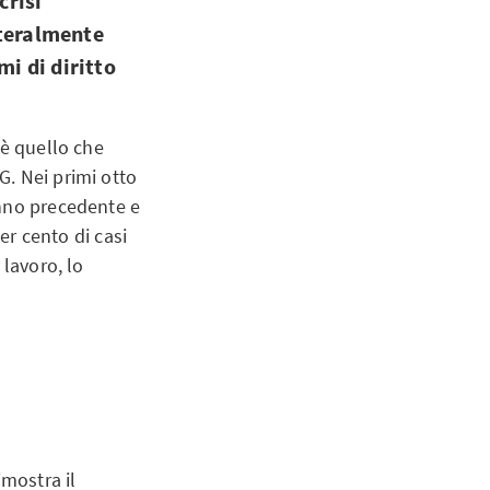
crisi
tteralmente
mi di diritto
 è quello che
G. Nei primi otto
anno precedente e
er cento di casi
 lavoro, lo
imostra il