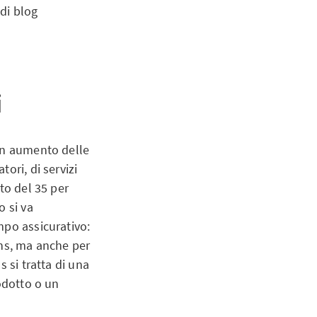
 di blog
i
 un aumento delle
ori, di servizi
to del 35 per
o si va
mpo assicurativo:
ans, ma anche per
 si tratta di una
odotto o un