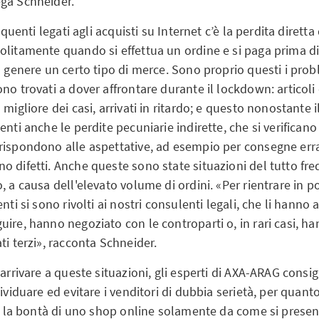
ga Schneider.
requenti legati agli acquisti su Internet c’è la perdita diretta
olitamente quando si effettua un ordine e si paga prima d
n genere un certo tipo di merce. Sono proprio questi i probl
no trovati a dover affrontare durante il lockdown: articoli
 migliore dei casi, arrivati in ritardo; e questo nonostante
enti anche le perdite pecuniarie indirette, che si verifican
rispondono alle aspettative, ad esempio per consegne errat
 difetti. Anche queste sono state situazioni del tutto fre
, a causa dell'elevato volume di ordini. «Per rientrare in p
nti si sono rivolti ai nostri consulenti legali, che li hanno a
ire, hanno negoziato con le controparti o, in rari casi, ha
ti terzi», racconta Schneider.
 arrivare a queste situazioni, gli esperti di AXA-ARAG consig
dividuare ed evitare i venditori di dubbia serietà, per quanto
re la bontà di uno shop online solamente da come si present