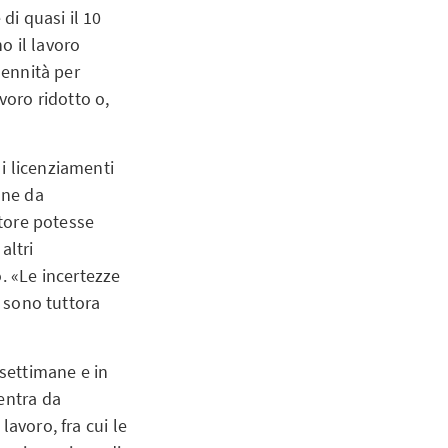
di quasi il 10
o il lavoro
dennità per
voro ridotto o,
i licenziamenti
une da
atore potesse
altri
. «Le incertezze
e sono tuttora
 settimane e in
entra da
avoro, fra cui le