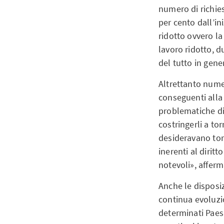
numero di richies
per cento dall’i
ridotto ovvero la
lavoro ridotto, d
del tutto in gener
Altrettanto nume
conseguenti alla 
problematiche di 
costringerli a tor
desideravano torn
inerenti al dirit
notevoli», affer
Anche le disposiz
continua evoluzi
determinati Paesi