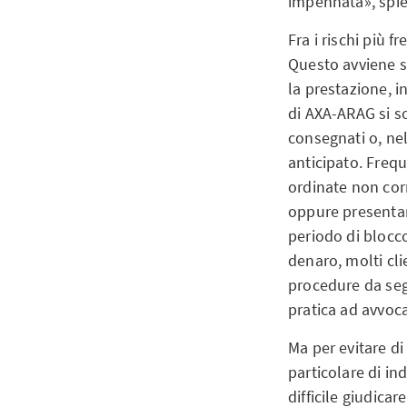
impennata», spie
Fra i rischi più f
Questo avviene s
la prestazione, i
di AXA-ARAG si so
consegnati o, nel
anticipato. Frequ
ordinate non cor
oppure presentano
periodo di blocco
denaro, molti clie
procedure da segu
pratica ad avvoca
Ma per evitare di
particolare di in
difficile giudica