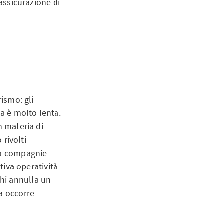
’assicurazione di
rismo: gli
sa è molto lenta.
n materia di
 rivolti
sso compagnie
tiva operatività
hi annulla un
a occorre