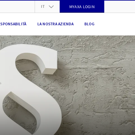
IT
MYAXA LOGIN
DE
ESPONSABILITÀ
LA NOSTRA AZIENDA
BLOG
FR
IT
EN