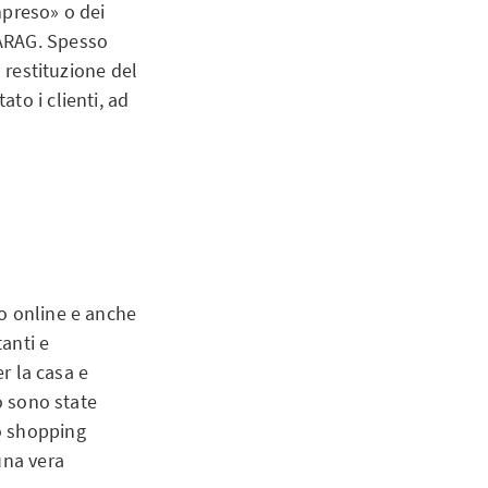
mpreso» o dei
-ARAG. Spesso
 restituzione del
to i clienti, ad
io online e anche
tanti e
er la casa e
o sono state
o shopping
una vera