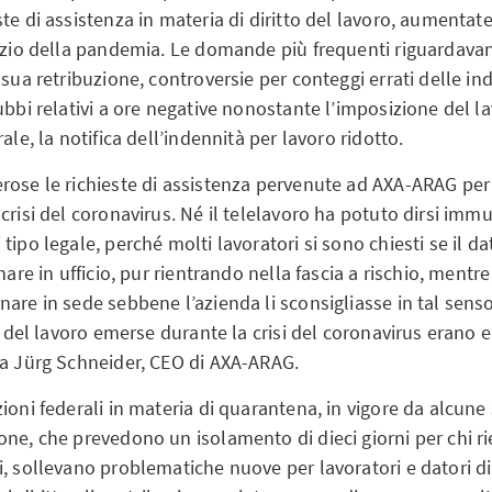
te di assistenza in materia di diritto del lavoro, aumentate 
nizio della pandemia. Le domande più frequenti riguardavan
 sua retribuzione, controversie per conteggi errati delle in
ubbi relativi a ore negative nonostante l’imposizione del la
ale, la notifica dell’indennità per lavoro ridotto.
rose le richieste di assistenza pervenute ad AXA-ARAG per 
crisi del coronavirus. Né il telelavoro ha potuto dirsi imm
tipo legale, perché molti lavoratori si sono chiesti se il d
nare in ufficio, pur rientrando nella fascia a rischio, mentre 
are in sede sebbene l’azienda li sconsigliasse in tal senso
to del lavoro emerse durante la crisi del coronavirus erano 
ma Jürg Schneider, CEO di AXA-ARAG.
ioni federali in materia di quarantena, in vigore da alcune
one, che prevedono un isolamento di dieci giorni per chi ri
, sollevano problematiche nuove per lavoratori e datori di l