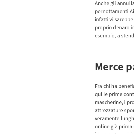
Anche gli annull
pernottamenti Ai
infatti vi sarebb
proprio denaro in
esempio, a stende
Merce p
Fra chi ha benef
qui le prime cont
mascherine, i pro
attrezzature spor
veramente lunghe
online già prima 