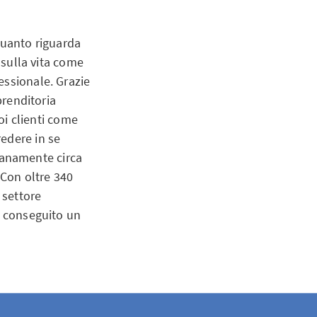
quanto riguarda
 sulla vita come
essionale. Grazie
prenditoria
oi clienti come
edere in se
dianamente circa
 Con oltre 340
 settore
a conseguito un