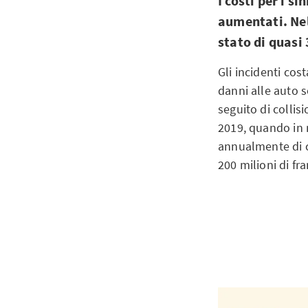
I costi per i s
aumentati. Nel
stato di quasi 
Gli incidenti cos
danni alle auto 
seguito di collisi
2019, quando in m
annualmente di c
200 milioni di fr