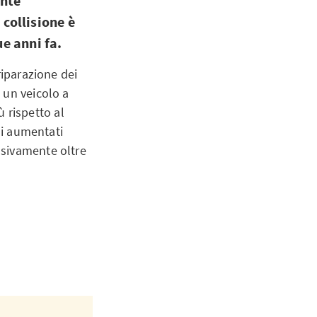
ente
collisione è
ue anni fa.
riparazione dei
 un veicolo a
ù rispetto al
di aumentati
ssivamente oltre