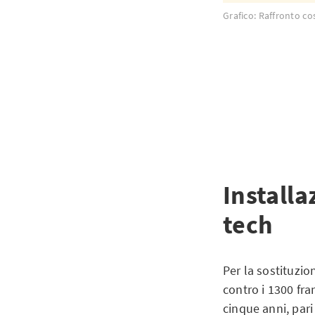
Grafico: Raffronto cos
Installa
tech
Per la sostituzio
contro i 1300 fra
cinque anni, pari