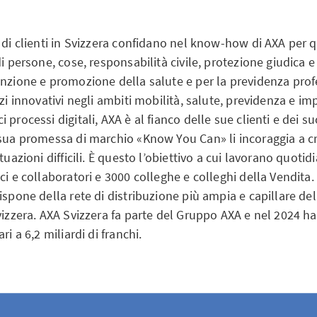
 di clienti in Svizzera confidano nel know-how di AXA per 
di persone, cose, responsabilità civile, protezione giudica e
enzione e promozione della salute e per la previdenza prof
izi innovativi negli ambiti mobilità, salute, previdenza e im
 processi digitali, AXA è al fianco delle sue clienti e dei su
 sua promessa di marchio «Know You Can» li incoraggia a cr
ituazioni difficili. È questo l’obiettivo a cui lavorano quoti
ci e collaboratori e 3000 colleghe e colleghi della Vendita.
ispone della rete di distribuzione più ampia e capillare del
vizzera. AXA Svizzera fa parte del Gruppo AXA e nel 2024 h
ri a 6,2 miliardi di franchi.