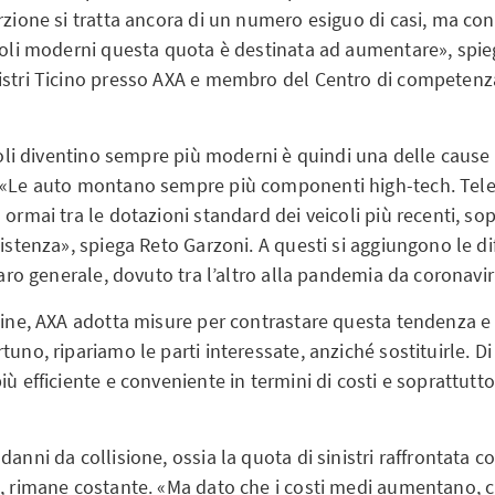
rzione si tratta ancora di un numero esiguo di casi, ma con
icoli moderni questa quota è destinata ad aumentare», spie
istri Ticino presso AXA e membro del Centro di competenz
icoli diventino sempre più moderni è quindi una delle cause
. «Le auto montano sempre più componenti high-tech. Tel
 ormai tra le dotazioni standard dei veicoli più recenti, sop
sistenza», spiega Reto Garzoni. A questi si aggiungono le dif
ncaro generale, dovuto tra l’altro alla pandemia da coronavir
icine, AXA adotta misure per contrastare questa tendenza e
tuno, ripariamo le parti interessate, anziché sostituirle. Di
iù efficiente e conveniente in termini di costi e soprattutto
anni da collisione, ossia la quota di sinistri raffrontata con
A, rimane costante. «Ma dato che i costi medi aumentano, 