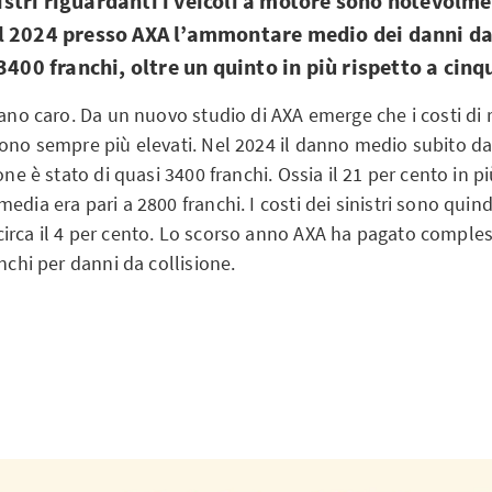
inistri riguardanti i veicoli a motore sono notevolm
 2024 presso AXA l’ammontare medio dei danni da 
3400 franchi, oltre un quinto in più rispetto a cinq
tano caro. Da un nuovo studio di AXA emerge che i costi di 
sono sempre più elevati. Nel 2024 il danno medio subito da
one è stato di quasi 3400 franchi. Ossia il 21 per cento in pi
edia era pari a 2800 franchi. I costi dei sinistri sono quin
irca il 4 per cento. Lo scorso anno AXA ha pagato comple
anchi per danni da collisione.