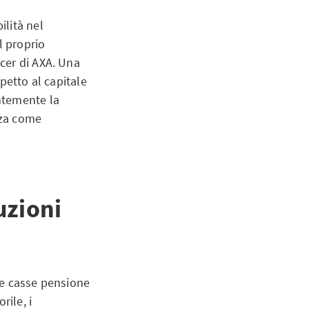
ilità nel
l proprio
cer di AXA. Una
petto al capitale
ntemente la
nza come
uzioni
le casse pensione
rile, i