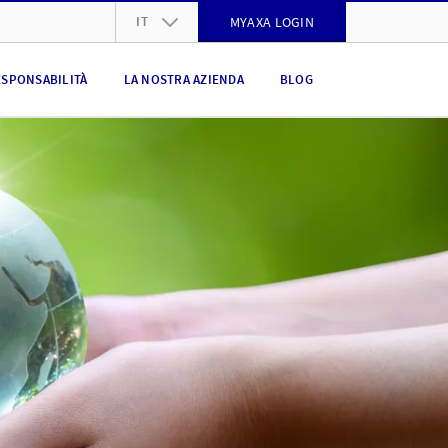
IT
MYAXA LOGIN
DE
ESPONSABILITÀ
LA NOSTRA AZIENDA
BLOG
FR
IT
EN