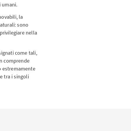
ti umani.
ovabili, la
aturali: sono
rivilegiare nella
ignati come tali,
mann comprende
rso estremamente
 tra i singoli