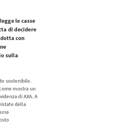
legge le casse
tta di decidere
adotta con
one
o sulla
o sostenibile.
, come mostra un
videnza di AXA. A
istate della
 una
posto