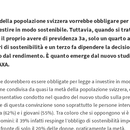
della popolazione svizzera vorrebbe obbligare per 
estire in modo sostenibile. Tuttavia, quando si tra
 il proprio avere di previdenza 3a, solo un quarto 
i di sostenibilità e un terzo fa dipendere la decisi
 dal rendimento. È quanto emerge dal nuovo studi
 AXA.
e dovrebbero essere obbligate per legge a investire in mod
one condivisa da quasi la metà della popolazione svizzera
sentativo condotto nel quadro del nuovo studio sulla pre
re di questa convinzione sono soprattutto le persone interv
 (62%) e i giovani (55%). Tra coloro che si oppongono vi è
mini: il 39% infatti respinge l’obbligo di sostenibilità im
 fronte di solo il 20% delle donne, praticamente la metà.