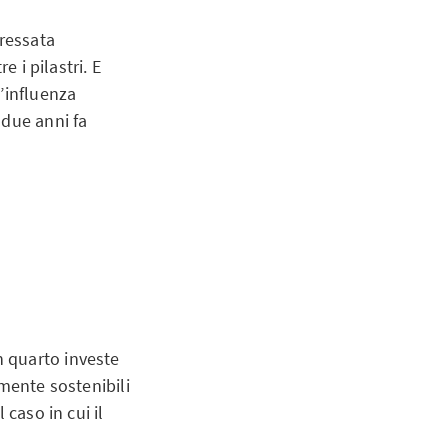
eressata
 i pilastri. E
’influenza
 due anni fa
 quarto investe
lmente sostenibili
caso in cui il