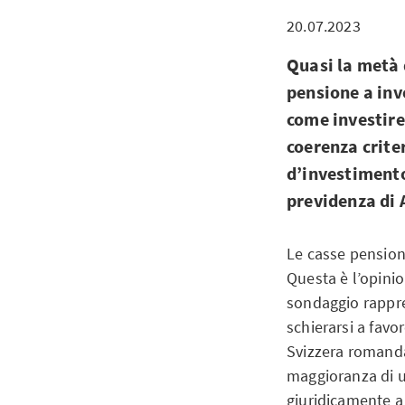
20.07.2023
Quasi la metà 
pensione a inv
come investire
coerenza criter
d’investimento
previdenza di
Le casse pension
Questa è l’opini
sondaggio rappre
schierarsi a favo
Svizzera romanda
maggioranza di uo
giuridicamente a