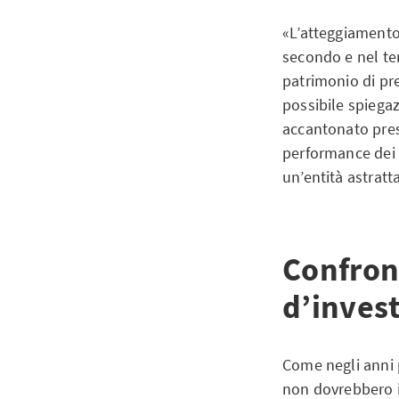
«L’atteggiamento
secondo e nel ter
patrimonio di pr
possibile spiegaz
accantonato pres
performance dei m
un’entità astratt
Confront
d’invest
Come negli anni 
non dovrebbero in