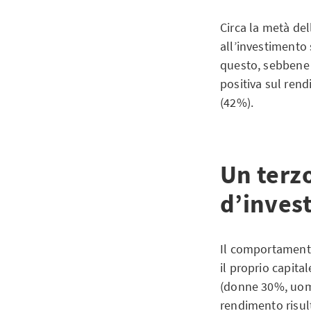
Circa la metà del
all’investimento s
questo, sebbene 
positiva sul ren
(42%).
Un terzo
d’inves
Il comportamento
il proprio capita
(donne 30%, uomin
rendimento risult