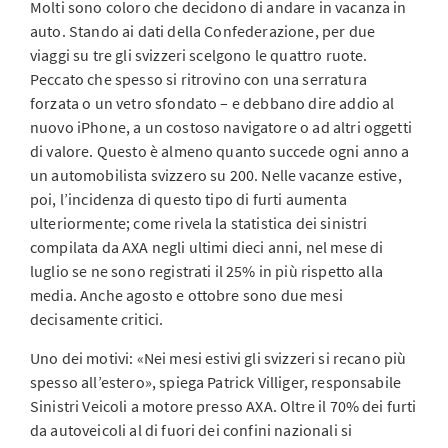
Molti sono coloro che decidono di andare in vacanza in
auto. Stando ai dati della Confederazione, per due
viaggi su tre gli svizzeri scelgono le quattro ruote.
Peccato che spesso si ritrovino con una serratura
forzata o un vetro sfondato – e debbano dire addio al
nuovo iPhone, a un costoso navigatore o ad altri oggetti
di valore. Questo è almeno quanto succede ogni anno a
un automobilista svizzero su 200. Nelle vacanze estive,
poi, l’incidenza di questo tipo di furti aumenta
ulteriormente; come rivela la statistica dei sinistri
compilata da AXA negli ultimi dieci anni, nel mese di
luglio se ne sono registrati il 25% in più rispetto alla
media. Anche agosto e ottobre sono due mesi
decisamente critici.
Uno dei motivi: «Nei mesi estivi gli svizzeri si recano più
spesso all’estero», spiega Patrick Villiger, responsabile
Sinistri Veicoli a motore presso AXA. Oltre il 70% dei furti
da autoveicoli al di fuori dei confini nazionali si