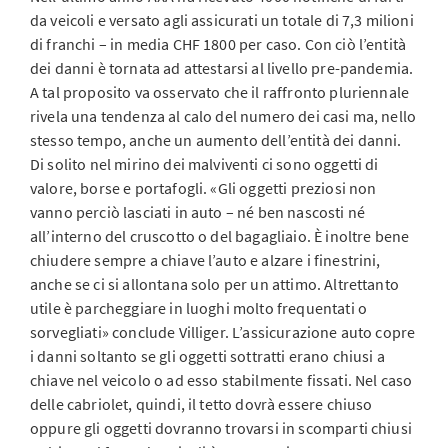
da veicoli e versato agli assicurati un totale di 7,3 milioni
di franchi – in media CHF 1800 per caso. Con ciò l’entità
dei danni è tornata ad attestarsi al livello pre-pandemia.
A tal proposito va osservato che il raffronto pluriennale
rivela una tendenza al calo del numero dei casi ma, nello
stesso tempo, anche un aumento dell’entità dei danni.
Di solito nel mirino dei malviventi ci sono oggetti di
valore, borse e portafogli. «Gli oggetti preziosi non
vanno perciò lasciati in auto – né ben nascosti né
all’interno del cruscotto o del bagagliaio. È inoltre bene
chiudere sempre a chiave l’auto e alzare i finestrini,
anche se ci si allontana solo per un attimo. Altrettanto
utile è parcheggiare in luoghi molto frequentati o
sorvegliati» conclude Villiger. L’assicurazione auto copre
i danni soltanto se gli oggetti sottratti erano chiusi a
chiave nel veicolo o ad esso stabilmente fissati. Nel caso
delle cabriolet, quindi, il tetto dovrà essere chiuso
oppure gli oggetti dovranno trovarsi in scomparti chiusi