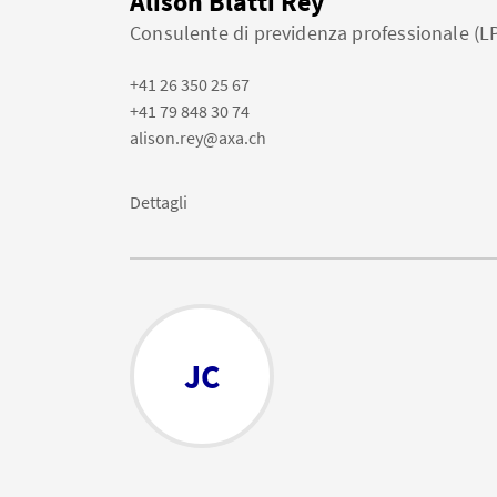
Alison Blatti Rey
Consulente di previdenza professionale (L
+41 26 350 25 67
+41 79 848 30 74
alison.rey@axa.ch
Dettagli
JC