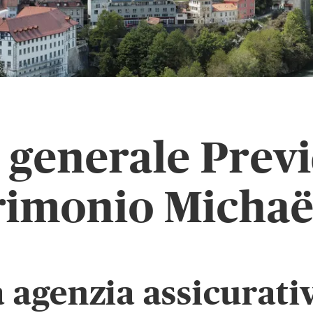
 generale Prev
rimonio Michaël
a agenzia assicurati