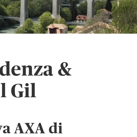
idenza &
 Gil
va AXA di