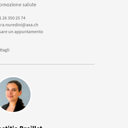
omozione salute
1 26 350 25 74
ora.nuredini@axa.ch
ssare un appuntamento
ttagli