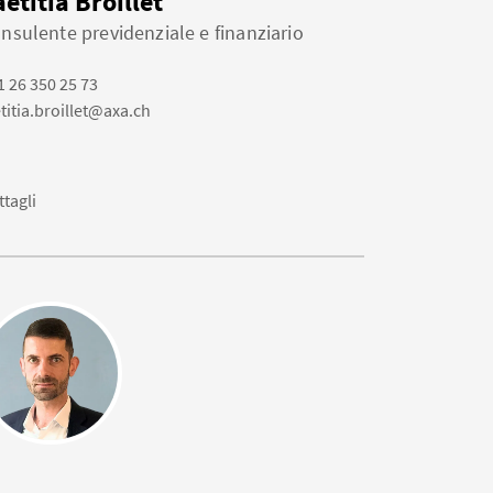
aetitia Broillet
nsulente previdenziale e finanziario
1 26 350 25 73
etitia.broillet@axa.ch
ttagli