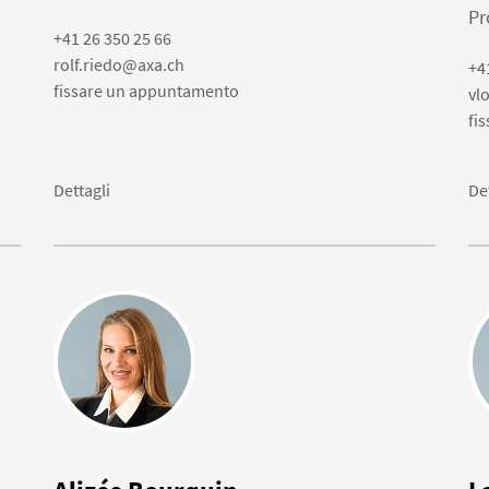
Pr
+41 26 350 25 66
rolf.riedo@axa.ch
+4
fissare un appuntamento
vl
fi
Dettagli
De