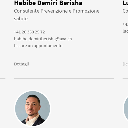
Habibe Demiri Berisha
L
Consulente Prevenzione e Promozione
Co
salute
+4
lu
+41 26 350 25 72
habibe.demiriberisha@axa.ch
fissare un appuntamento
Dettagli
De