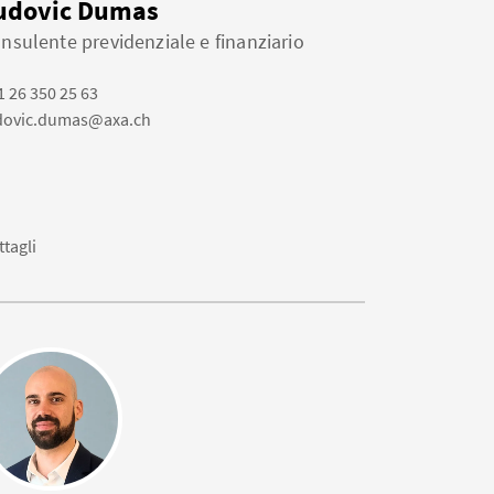
udovic Dumas
nsulente previdenziale e finanziario
1 26 350 25 63
dovic.dumas@axa.ch
ttagli