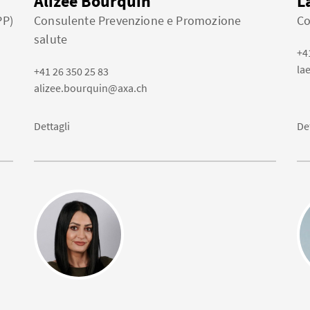
Alizée Bourquin
L
PP)
Consulente Prevenzione e Promozione
Co
salute
+4
la
+41 26 350 25 83
alizee.bourquin@axa.ch
Dettagli
De