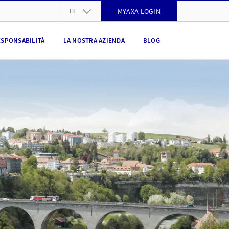
IT
MYAXA LOGIN
DE
ESPONSABILITÀ
LA NOSTRA AZIENDA
BLOG
FR
IT
EN