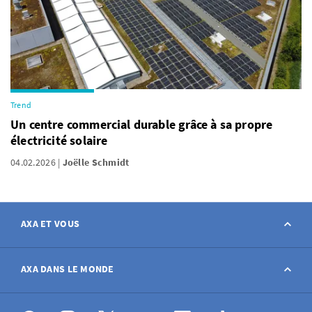
Trend
Un centre commercial durable grâce à sa propre
électricité solaire
04.02.2026
Joëlle Schmidt
AXA ET VOUS
Contact
AXA DANS LE MONDE
Déclarer sinistre