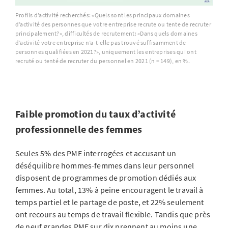
Profils d’activité recherchés: «Quels sont les principaux domaines
d’activité des personnes que votre entreprise recrute ou tente de recruter
principalement?», difficultés de recrutement: «Dans quels domaines
d’activité votre entreprise n’a-t-elle pas trouvé suffisamment de
personnes qualifiées en 2021?», uniquement les entreprises qui ont
recruté ou tenté de recruter du personnel en 2021 (n = 149), en %.
Faible promotion du taux d’activité
professionnelle des femmes
Seules 5% des PME interrogées et accusant un
déséquilibre hommes-femmes dans leur personnel
disposent de programmes de promotion dédiés aux
femmes. Au total, 13% à peine encouragent le travail à
temps partiel et le partage de poste, et 22% seulement
ont recours au temps de travail flexible. Tandis que près
de neuf grandes PME sur dix prennent au moins une