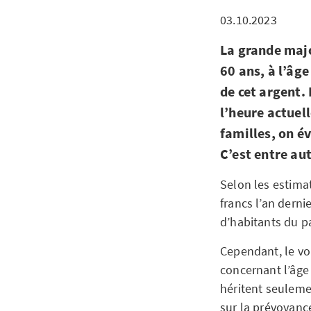
03.10.2023
La grande majo
60 ans, à l’âge
de cet argent.
l’heure actuel
familles, on é
C’est entre au
Selon les estima
francs l’an derni
d’habitants du p
Cependant, le vo
concernant l’âge 
héritent seulemen
sur la prévoyanc