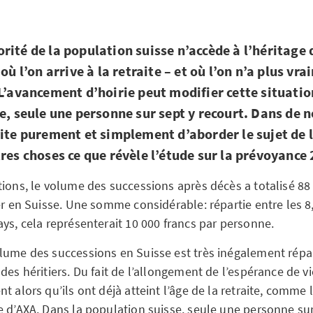
rité de la population suisse n’accède à l’héritage 
 où l’on arrive à la retraite – et où l’on n’a plus vr
 L’avancement d’hoirie peut modifier cette situatio
le, seule une personne sur sept y recourt. Dans de
vite purement et simplement d’aborder le sujet de l
tres choses ce que révèle l’étude sur la prévoyance
tions, le volume des successions après décès a totalisé 88 
er en Suisse. Une somme considérable: répartie entre les 8
ays, cela représenterait 10 000 francs par personne.
lume des successions en Suisse est très inégalement répar
des héritiers. Du fait de l’allongement de l’espérance de vi
t alors qu’ils ont déjà atteint l’âge de la retraite, comme l
e d’AXA. Dans la population suisse, seule une personne sur