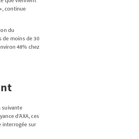
te que viennent
», continue
ion du
s de moins de 30
 environ 48% chez
ent
n suivante
oyance d’AXA, ces
e interrogée sur