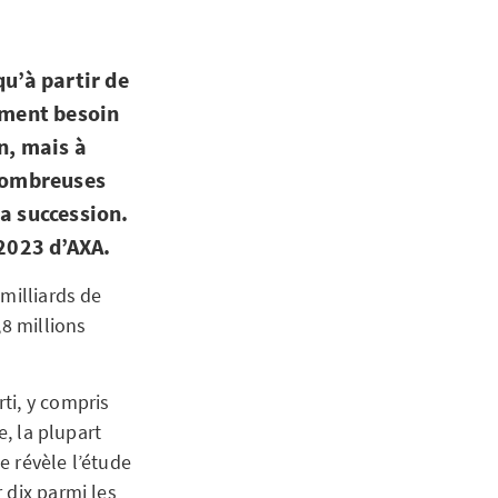
qu’à partir de
aiment besoin
n, mais à
 nombreuses
a succession.
 2023 d’AXA.
milliards de
,8 millions
ti, y compris
e, la plupart
e révèle l’étude
 dix parmi les