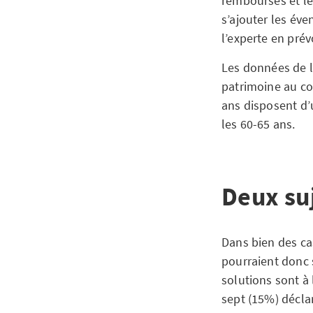
remboursés et le
s’ajouter les éve
l’experte en pré
Les données de l
patrimoine au co
ans disposent d’u
les 60-65 ans.
Deux suj
Dans bien des ca
pourraient donc s
solutions sont à
sept (15%) décla