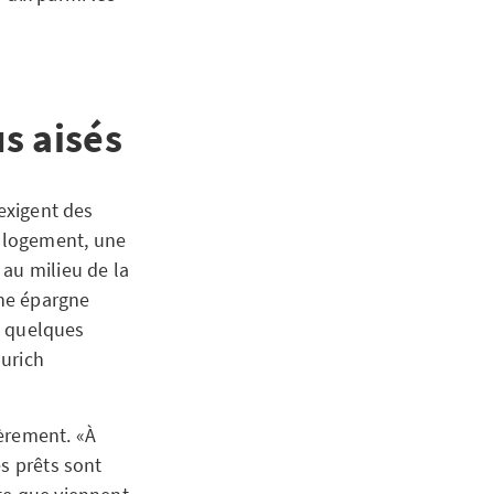
s aisés
 exigent des
 logement, une
au milieu de la
une épargne
de quelques
Zurich
ièrement. «À
es prêts sont