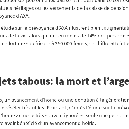
s dépenses personnelles baissent. Et c’est dans ce contex
ntuels héritages ou les versements de la caisse de pension
voyance d’AXA.
’étude sur la prévoyance d’AXA illustrent bien l’augmentat
urs de la vie: alors qu’un peu moins de 14% des personne
ne fortune supérieure à 250 000 francs, ce chiffre atteint
ets tabous: la mort et l’arg
s, un avancement d’hoirie ou une donation à la génératio
e révéler très utiles. Pourtant, d’après l’étude sur la prév
 l’heure actuelle très souvent ignorées: seule une personn
re avoir bénéficié d’un avancement d’hoirie.