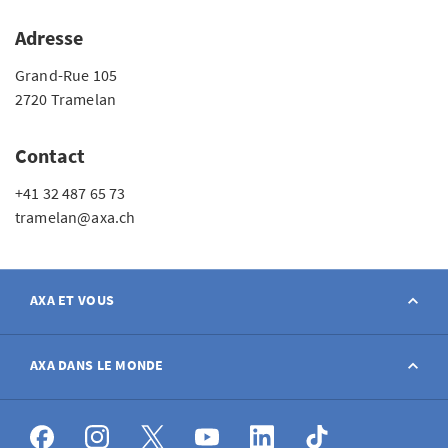
Adresse
Grand-Rue 105
2720 Tramelan
Contact
+41 32 487 65 73
tramelan@axa.ch
AXA ET VOUS
Contact
AXA DANS LE MONDE
Déclarer sinistre
AXA dans le monde