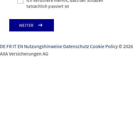
Ich versichere hiermit, dass der Schaden
tatsächlich passiert ist
Weiter
DE
FR
IT
EN
Nutzungshinweise
Datenschutz
Cookie Policy
© 2026
AXA Versicherungen AG