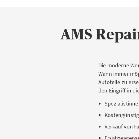
AMS
Repai
Die moderne Werk
Wann immer mögli
Autoteile zu ers
den Eingriff in d
Spezialistinne
Kostengünsti
Verkauf von F
Ersatzwagense