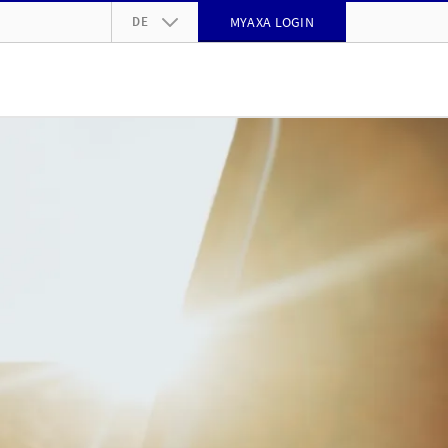
DE
MYAXA LOGIN
DE
FR
IT
EN