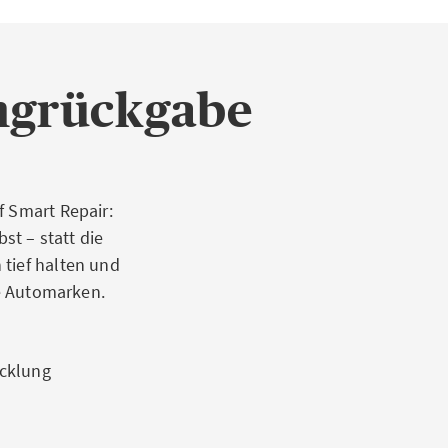
ingrückgabe
f Smart Repair:
t – statt die
 tief halten und
le Automarken.
cklung