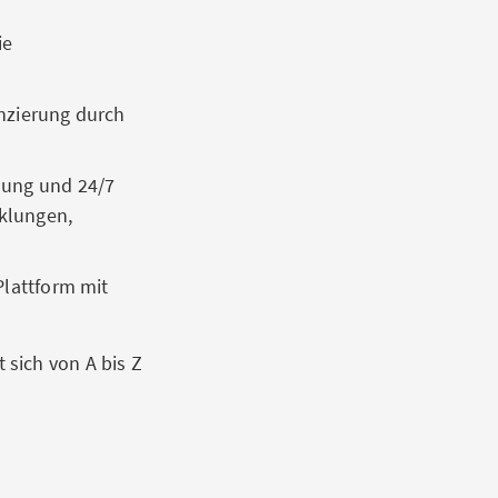
ie
nzierung durch
uung und 24/7
klungen,
Plattform mit
sich von A bis Z