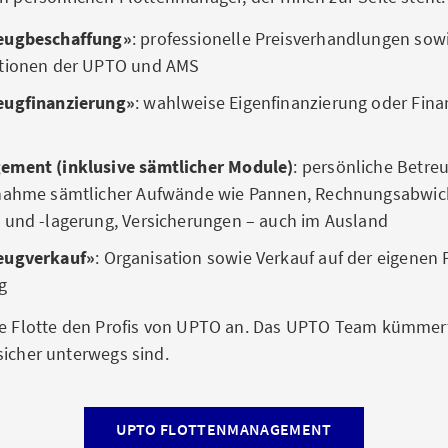
eugbeschaffung»
: professionelle
Preisverhandlungen sow
itionen der UPTO und AMS
eugfinanzierung»
: wahlweise
Eigenfinanzierung oder Fina
ement (inklusive sämtlicher Module)
: persönliche Betre
rnahme sämtlicher Aufwände wie Pannen, Rechnungsabwic
 und -lagerung, Versicherungen – auch im Ausland
eugverkauf»
:
Organisation sowie Verkauf auf der eigenen 
g
re Flotte den Profis von UPTO an. Das UPTO Team kümmert 
sicher unterwegs sind.
UPTO FLOTTENMANAGEMENT