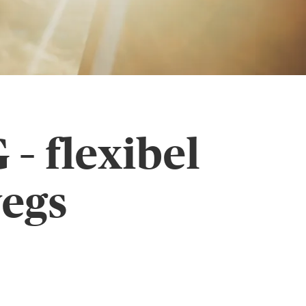
– flexibel
wegs