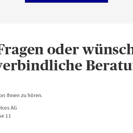
 Fragen
oder wünsch
erbindliche Berat
von Ihnen zu hören.
vices AG
se 11