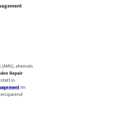
nagement
AG (AMS), ehemals
den Repair
statt in
nagement
im
rcensparend