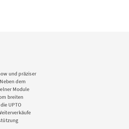
ow und präziser
. Neben dem
zelner Module
vom breiten
 die UPTO
Weiterverkäufe
rstützung