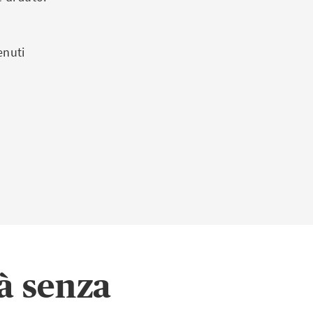
enuti
à senza