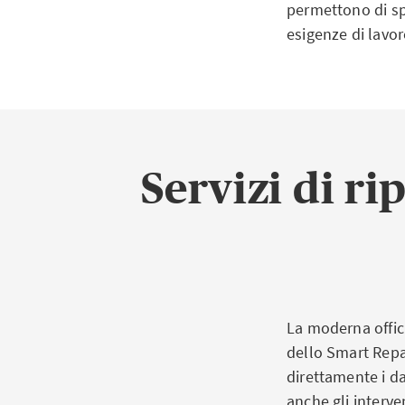
permettono di spo
esigenze di lavor
Servizi di ri
La moderna offici
dello Smart Repai
direttamente i da
anche gli interven