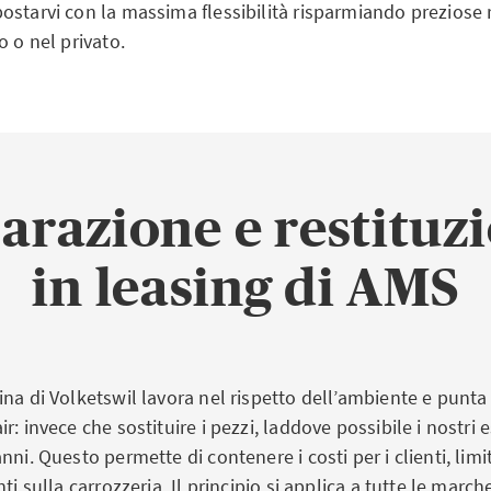
starvi con la massima flessibilità risparmiando preziose r
o o nel privato.
parazione e restituzi
in leasing di AMS
na di Volketswil lavora nel rispetto dell’ambiente e punta 
r: invece che sostituire i pezzi, laddove possibile i nostri 
nni. Questo permette di contenere i costi per i clienti, li
ti sulla carrozzeria. Il principio si applica a tutte le march