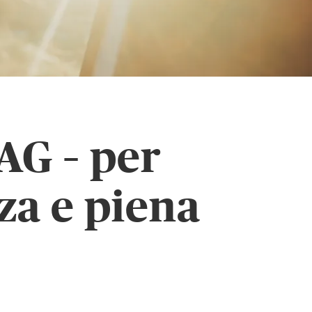
AG – per
zza e piena