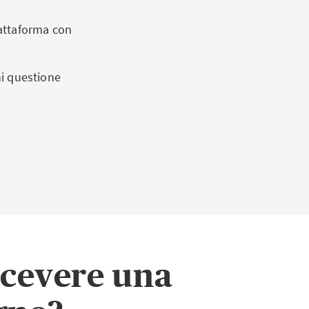
iattaforma con
ni questione
icevere una