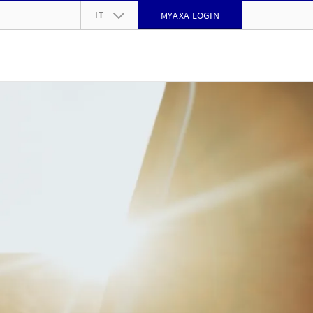
IT
MYAXA LOGIN
DE
FR
IT
EN