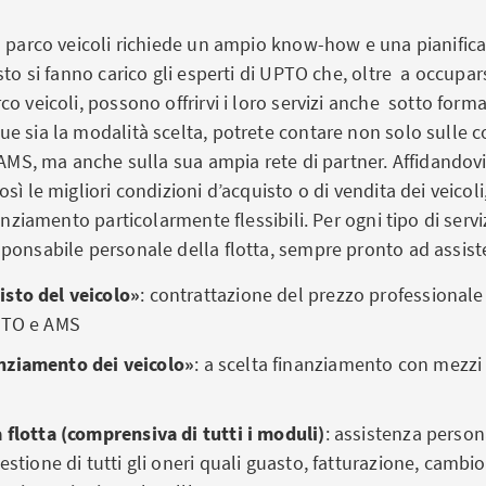
n parco veicoli richiede un ampio know-how e una pianific
sto si fanno carico gli esperti di UPTO che, oltre a occupar
o veicoli, possono offrirvi i loro servizi anche sotto forma
e sia la modalità scelta, potrete contare non solo sulle 
 AMS, ma anche sulla sua ampia rete di partner. Affidandovi 
sì le migliori condizioni d’acquisto o di vendita dei veicol
anziamento particolarmente flessibili. Per ogni tipo di serviz
ponsabile personale della flotta, sempre pronto ad assiste
sto del veicolo»
: contrattazione del prezzo
professionale 
PTO e AMS
ziamento dei veicolo»
:
a scelta finanziamento con mezzi
 flotta (comprensiva di tutti i moduli)
: assistenza person
gestione di tutti gli oneri quali guasto, fatturazione, cambi