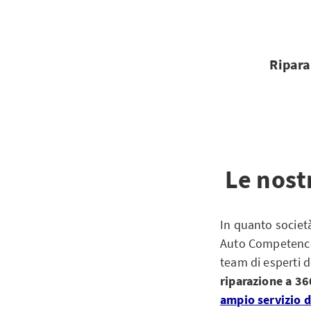
Ripara
Le nostr
In quanto società
Auto Competence 
team di esperti d
riparazione a 360
ampio servizio d