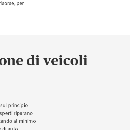
isorse, per
one di veicoli
sul principio
esperti riparano
mitando al minimo
e di auto.