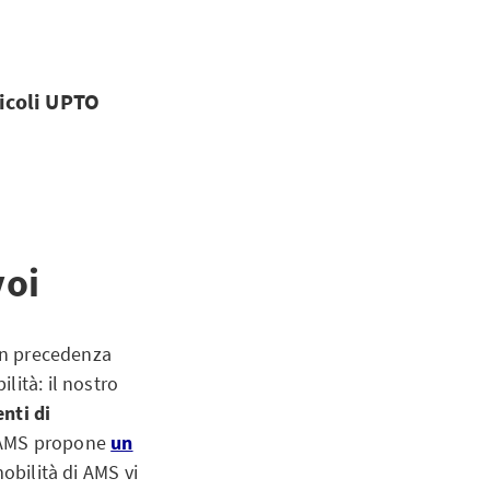
icoli UPTO
voi
 in precedenza
lità: il nostro
enti di
, AMS propone
un
obilità di AMS vi