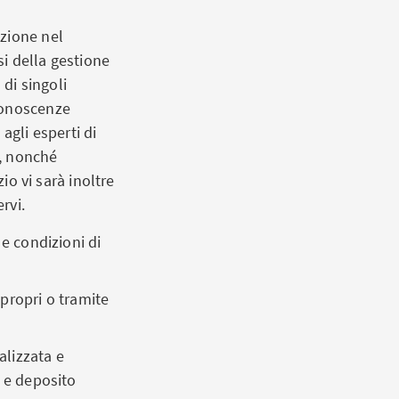
azione nel
si della gestione
 di singoli
conoscenze
agli esperti di
i, nonché
io vi sarà inoltre
rvi.
e condizioni di
 propri
o tramite
alizzata e
o e deposito