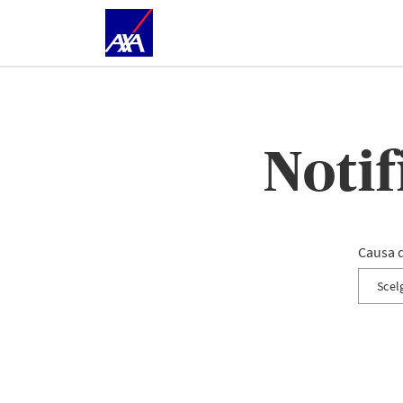
Notif
Causa d
Scel
Incen
Notifi
Furto