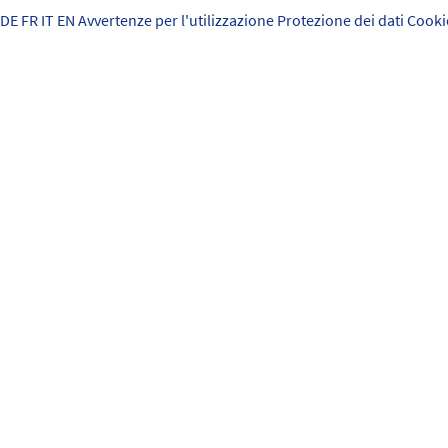
DE
FR
IT
EN
Avvertenze per l'utilizzazione
Protezione dei dati
Cooki
Acqua
Rottur
Guasto
Altra 