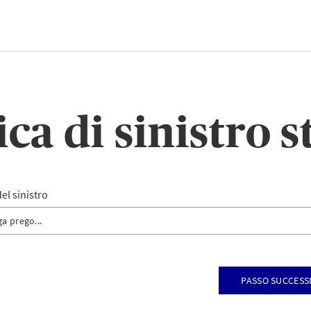
ica di sinistro s
el sinistro
ga prego...
dio
ca di sinistro Evento naturale
Passo success