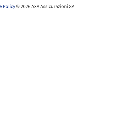
e Policy
© 2026 AXA Assicurazioni SA
a vetri
 della tecnica dell'edificio
causa