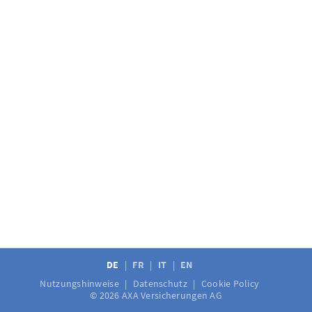
DE
FR
IT
EN
Nutzungshinweise
Datenschutz
Cookie Policy
© 2026 AXA Versicherungen AG