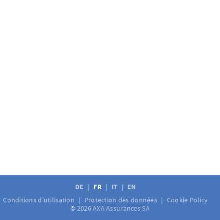
DE
FR
IT
EN
Conditions d’utilisation
Protection des données
Cookie Policy
© 2026 AXA Assurances SA