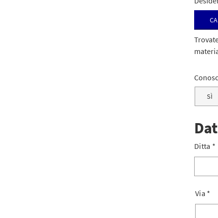
Desider
Ca
Trovate
materi
Conosce
SÌ
Dat
Ditta
*
Via
*