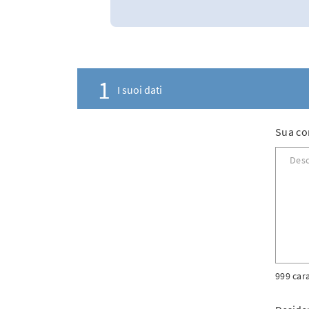
1
I suoi dati
Sua co
999 car