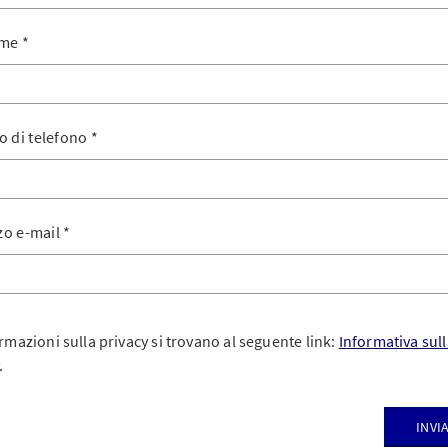
me
*
 di telefono
*
zo e-mail
*
rmazioni sulla privacy si trovano al seguente link:
Informativa sull
.
Invi