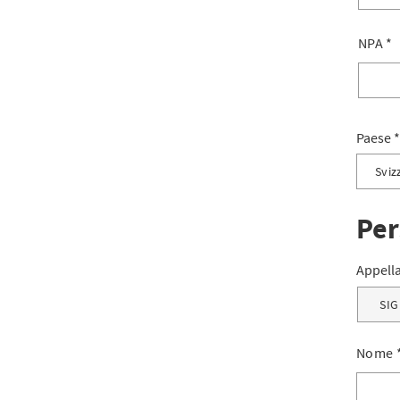
NPA
*
Paese
Sviz
Svizze
Per
Liech
Appell
Altro
SI
Nome