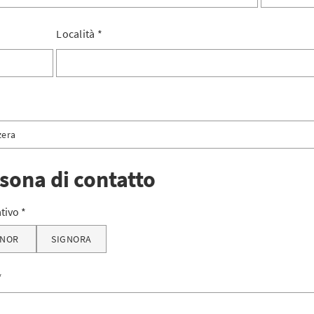
Località
*
zera
ra
sona di contatto
tenstein
ativo
GNOR
SIGNORA
*