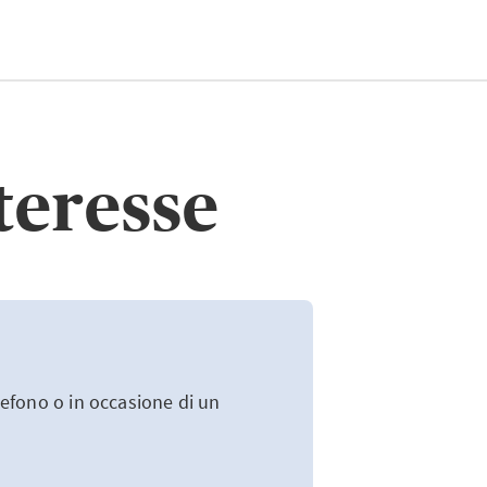
nteresse
lefono o in occasione di un