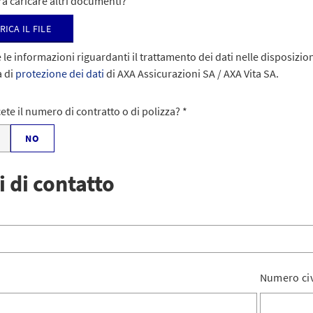
a caricare altri documenti?
rica il file
 le informazioni riguardanti il trattamento dei dati nelle disposizion
a di
protezione dei dati
di AXA Assicurazioni SA / AXA Vita SA.
te il numero di contratto o di polizza?
NO
i di contatto
Numero ci