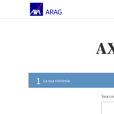
AX
1
La sua richiesta
Sua co