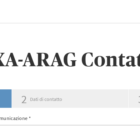
A-ARAG Conta
2
Dati di contatto
municazione
*