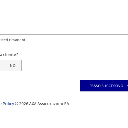
atteri rimanenti
ià cliente?
NO
Passo successivo
e Policy
© 2026 AXA Assicurazioni SA