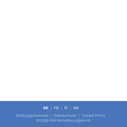
DE
FR
IT
EN
Nutzungshinweise
Datenschutz
Cookie Policy
© 2026 AXA Versicherungen AG